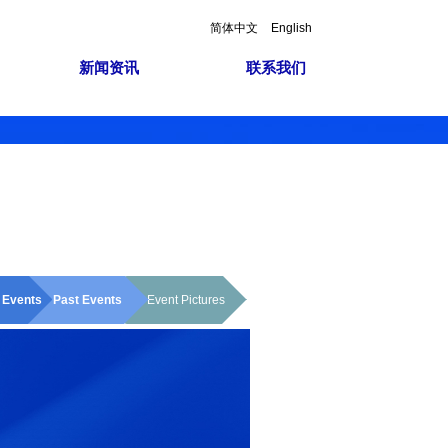
简体中文
English
新闻资讯
联系我们
 Events
Past Events
Event Pictures