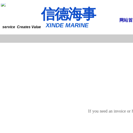
​​​​​信​​​​​​德海事
网站首
​XINDE MARINE
service Creates Value
If you need an invoice or 