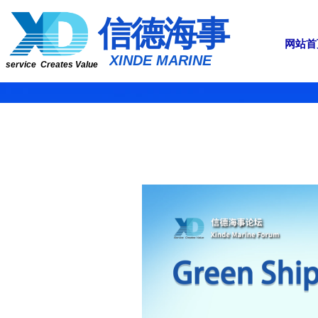
​​​​​信​​​​​​德海事
网站首
​XINDE MARINE
service Creates Value