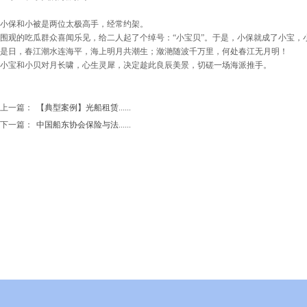
小保和小被是两位太极高手，经常约架。
围观的吃瓜群众喜闻乐见，给二人起了个绰号：“小宝贝”。于是，小保就成了小宝，小被
是日，春江潮水连海平，海上明月共潮生；潋滟随波千万里，何处春江无月明！
小宝和小贝对月长啸，心生灵犀，决定趁此良辰美景，切磋一场海派推手。
上一篇：
【典型案例】光船租赁......
下一篇：
中国船东协会保险与法......