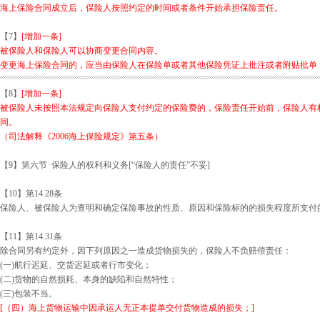
海上保险合同成立后，保险人按照约定的时间或者条件开始承担保险责任。
【7】
[增加一条]
被保险人和保险人可以协商变更合同内容。
变更海上保险合同的，应当由保险人在保险单或者其他保险凭证上批注或者附贴批单
【8】
[增加一条]
被保险人未按照本法规定向保险人支付约定的保险费的，保险责任开始前，保险人有
同。
（司法解释《2006海上保险规定》第五条）
【9】第六节 保险人的权利和义务[“保险人的责任”不妥]
【10】第14.28条
保险人、被保险人为查明和确定保险事故的性质、原因和保险标的的损失程度所支付
【11】第14.31条
除合同另有约定外，因下列原因之一造成货物损失的，保险人不负赔偿责任：
(一)航行迟延、交货迟延或者行市变化；
(二)货物的自然损耗、本身的缺陷和自然特性；
(三)包装不当。
[（四）海上货物运输中因承运人无正本提单交付货物造成的损失；]