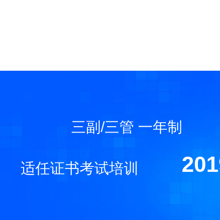
三副/三管 一年制
20
适任证书考试培训