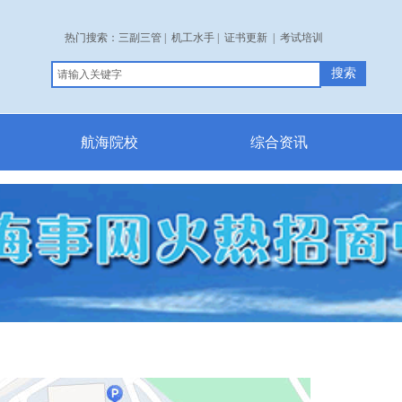
热门搜索：
三副三管
|
机工水手
|
证书更新
|
考试培训
搜索
航海院校
综合资讯