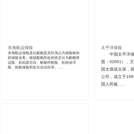
东海航运保险
太平洋保险
东海航运保险是以船舶及其
附属品
为保险标的
中国太平洋保险
的保险业务。根据船舶所处的状态分为船舶营
股：02601）
运险、
船舶建造险
、船舶停航险、
船舶修理
险、拆船保险和
集装箱保险
等。
......
国太保或太保，
公司，成立于199
国人民银......